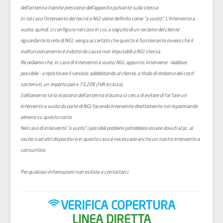
dell’antenna tramite pressione dell’apposito pulsante sulla stessa.
In tal caso l'intervento del tecnico NGI viene definito come "a vuoto". L'intervento a
vuoto, quindi, si configura nel caso in cui, a seguito di un reclamo del cliente
riguardante la rete di NGI, venga accertato che questa è funzionante ovvero che il
malfunzionamento è indotto da cause non imputabili a NGI stessa.
Ricordiamo che, in caso di intervento a vuoto, NGI, appunto, interviene - laddove
possibile - a ripristinare il servizio, addebitando al cliente, a titolo di rimborso dei costi
sostenuti, un importo pari a 73,20€ (IVA inclusa).
Solitamente se la ricezione dell’antenna è buona si cerca di evitare di far fare un
intervento a vuoto da parte di NGI facendo intervenire direttamente noi risparmiando
almeno su questo costo.
Nel caso di intervento “a vuoto” i possibili problemi potrebbero essere dovuti al pc, al
router o ad altri dispositivi e in questo caso è necessario anche un nostro intervento a
consuntivo.
Per qualsiasi informazioni non esitate a contattarci
VERIFICA COPERTURA
LINEA DIRETTA