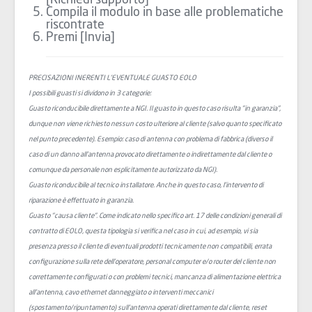
[Richiedi supporto]
Compila il modulo in base alle problematiche
riscontrate
Premi [Invia]
PRECISAZIONI INERENTI L'EVENTUALE GUASTO EOLO
I possibili guasti si dividono in 3 categorie:
Guasto riconducibile direttamente a NGI. Il guasto in questo caso risulta "in garanzia",
dunque non viene richiesto nessun costo ulteriore al cliente (salvo quanto specificato
nel punto precedente). Esempio: caso di antenna con problema di fabbrica (diverso il
caso di un danno all’antenna provocato direttamente o indirettamente dal cliente o
comunque da personale non esplicitamente autorizzato da NGI).
Guasto riconducibile al tecnico installatore. Anche in questo caso, l'intervento di
riparazione è effettuato in garanzia.
Guasto "causa cliente". Come indicato nello specifico art. 17 delle condizioni generali di
contratto di EOLO, questa tipologia si verifica nel caso in cui, ad esempio, vi sia
presenza presso il cliente di eventuali prodotti tecnicamente non compatibili, errata
configurazione sulla rete dell’operatore, personal computer e/o router del cliente non
correttamente configurati o con problemi tecnici, mancanza di alimentazione elettrica
all'antenna, cavo ethernet danneggiato o interventi meccanici
(spostamento/ripuntamento) sull'antenna operati direttamente dal cliente, reset